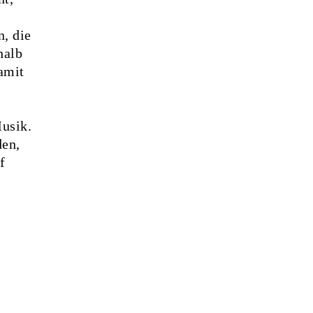
, die
halb
amit
usik.
den,
f