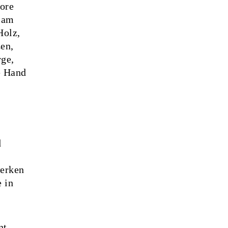
ore
r am
Holz,
zen,
rge,
e Hand
d
werken
 in
nt,