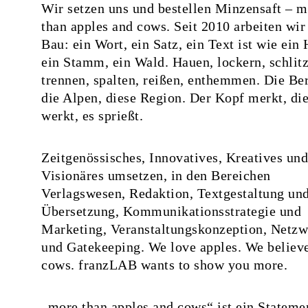
Wir setzen uns und bestellen Minzensaft – m
than apples and cows. Seit 2010 arbeiten wi
Bau: ein Wort, ein Satz, ein Text ist wie ein 
ein Stamm, ein Wald. Hauen, lockern, schlit
trennen, spalten, reißen, enthemmen. Die Be
die Alpen, diese Region. Der Kopf merkt, di
werkt, es sprießt.
Zeitgenössisches, Innovatives, Kreatives und
Visionäres umsetzen, in den Bereichen
Verlagswesen, Redaktion, Textgestaltung un
Übersetzung, Kommunikationsstrategie und
Marketing, Veranstaltungskonzeption, Netz
und Gatekeeping. We love apples. We believe
cows. franzLAB wants to show you more.
„more than apples and cows“ ist ein Stateme