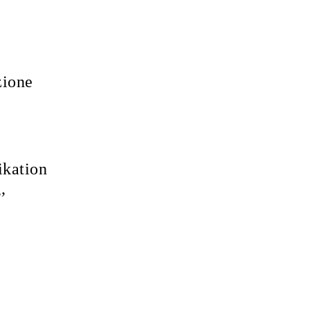
zione
ikation
,