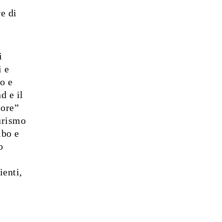
e di
i
i e
o e
d e il
more”
turismo
ibo e
o
ienti,