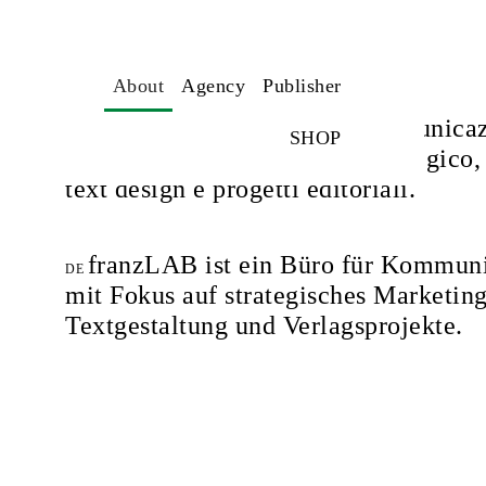
About
Agency
Publisher
franzLAB è uno studio di comunica
IT
SHOP
specializzato in marketing strategico,
text design e progetti editoriali.
franzLAB ist ein Büro für Kommun
DE
mit Fokus auf strategisches Marketing
Textgestaltung und Verlagsprojekte.