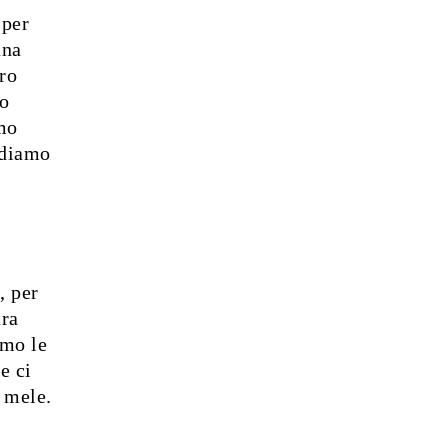
 per
una
tro
mo
amo
rdiamo
, per
tra
amo le
e ci
 mele.