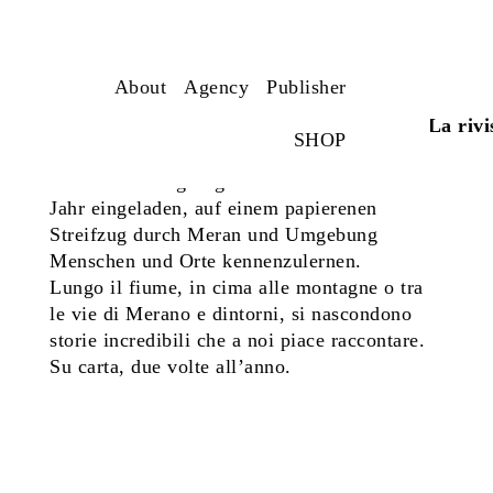
About
Agency
Publisher
MERANO MAGAZINE
Das Magazin für Meran und Umgebung | La rivis
SHOP
Gäste und Neugierige werden zwei Mal im
Jahr eingeladen, auf einem papierenen
Streifzug durch Meran und Umgebung
Menschen und Orte kennenzulernen.
Lungo il fiume, in cima alle montagne o tra
le vie di Merano e dintorni, si nascondono
storie incredibili che a noi piace raccontare.
Su carta, due volte all’anno.