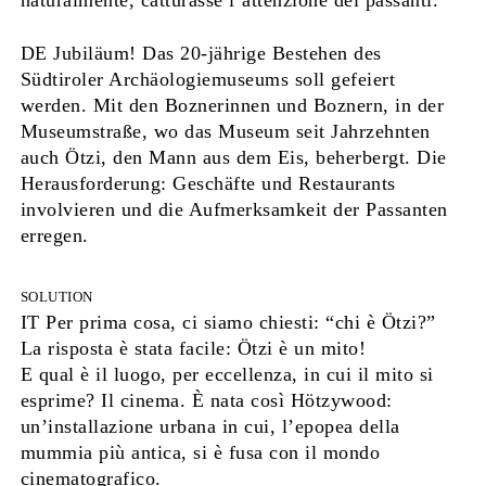
naturalmente, catturasse l’attenzione dei passanti.
DE Jubiläum! Das 20-jährige Bestehen des
Südtiroler Archäologiemuseums soll gefeiert
werden. Mit den Boznerinnen und Boznern, in der
Museumstraße, wo das Museum seit Jahrzehnten
auch Ötzi, den Mann aus dem Eis, beherbergt. Die
Herausforderung: Geschäfte und Restaurants
involvieren und die Aufmerksamkeit der Passanten
erregen.
SOLUTION
IT Per prima cosa, ci siamo chiesti: “chi è Ötzi?”
La risposta è stata facile: Ötzi è un mito!
E qual è il luogo, per eccellenza, in cui il mito si
esprime? Il cinema. È nata così Hötzywood:
un’installazione urbana in cui, l’epopea della
mummia più antica, si è fusa con il mondo
cinematografico.