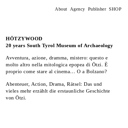
Skip
to
About
Agency
Publisher
SHOP
content
HÖTZYWOOD
20 years South Tyrol Museum of Archaeology
Avventura, azione, dramma, mistero: questo e
molto altro nella mitologica epopea di Ötzi. È
proprio come stare al cinema… O a Bolzano?
Abenteuer, Action, Drama, Rätsel: Das und
vieles mehr erzählt die erstaunliche Geschichte
von Ötzi.