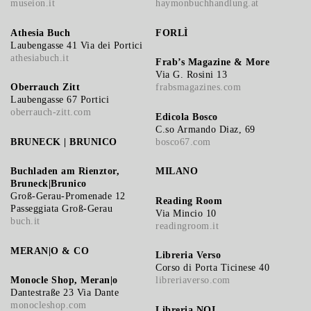
museion.it
haymonbuchhandlung.at
Athesia Buch
FORLÌ
Laubengasse 41 Via dei Portici
athesiabuch.it
Frab’s Magazine & More
Via G. Rosini 13
Oberrauch Zitt
frabsmagazines.com
Laubengasse 67 Portici
oberrauch-zitt.com
Edicola Bosco
C.so Armando Diaz, 69
BRUNECK | BRUNICO
bosco67.com
Buchladen am Rienztor,
MILANO
Bruneck|Brunico
Groß-Gerau-Promenade 12
Reading Room
Passeggiata Groß-Gerau
Via Mincio 10
buch.it
readingroom.it
MERAN|O & CO
Libreria Verso
Corso di Porta Ticinese 40
Monocle Shop, Meran|o
libreriaverso.com
Dantestraße 23 Via Dante
monocleshop.com
Libreria NOI