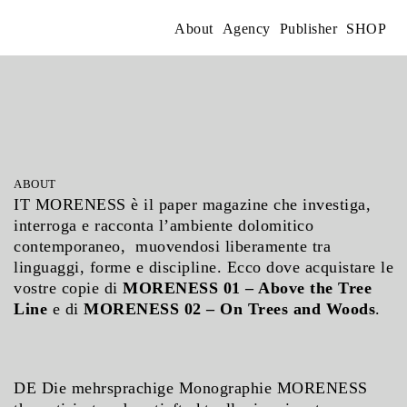
Skip
to
About
Works
About
Agency
Publisher
SHOP
content
ABOUT
IT MORENESS è il paper magazine che investiga,
interroga e racconta l’ambiente dolomitico
contemporaneo, muovendosi liberamente tra
linguaggi, forme e discipline. Ecco dove acquistare le
vostre copie di
MORENESS 01 – Above the Tree
Line
e di
MORENESS 02 – On Trees and Woods
.
DE Die mehrsprachige Monographie MORENESS