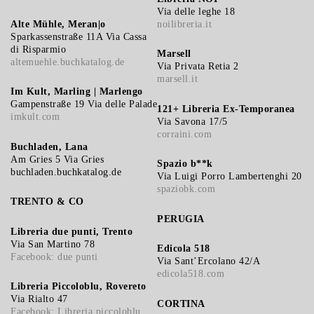
Via delle leghe 18
Alte Mühle, Meran|o
noilibreria.it
Sparkassenstraße 11A Via Cassa
di Risparmio
Marsell
altemuehle.buchkatalog.de
Via Privata Retia 2
marsell.it
Im Kult, Marling | Marlengo
Gampenstraße 19 Via delle Palade
121+ Libreria Ex-Temporanea
imkult.com
Via Savona 17/5
corraini.com
Buchladen, Lana
Am Gries 5 Via Gries
Spazio b**k
buchladen.buchkatalog.de
Via Luigi Porro Lambertenghi 20
spaziobk.com
TRENTO & CO
PERUGIA
Libreria due punti, Trento
Via San Martino 78
Edicola 518
Facebook: due punti
Via Sant’Ercolano 42/A
edicola518.com
Libreria Piccoloblu, Rovereto
Via Rialto 47
CORTINA
Facebook: Libreria piccoloblu