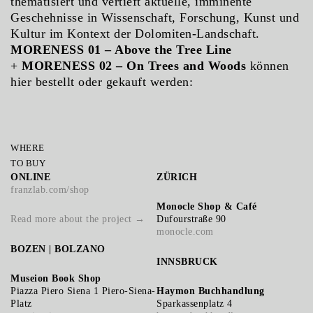
thematisiert und vertieft aktuelle, imminente
Geschehnisse in Wissenschaft, Forschung, Kunst und
Kultur im Kontext der Dolomiten-Landschaft.
MORENESS 01 – Above the Tree Line
+
MORENESS 02 – On Trees and Woods
können
hier bestellt oder gekauft werden:
WHERE
TO BUY
ONLINE
ZÜRICH
franzlab.com/shop
Monocle Shop & Café
Read more about the project →
Dufourstraße 90
monocle.com
BOZEN | BOLZANO
INNSBRUCK
Museion Book Shop
Piazza Piero Siena 1 Piero-Siena-
Haymon Buchhandlung
Platz
Sparkassenplatz 4