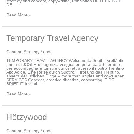
strategy and concept, copywriting, translation DE IT EN BRIEF
DE
Read More »
Temporary
Temporary Travel Agency
Travel
Agency
Content
,
Strategy
/
anna
TEMPORARY TRAVEL AGENCY Welcome to South TyrolMolto
prima di JOSEF, un’agenzia viaggio temporanea e itinerante,
per accompagnare turisti e curiosi attraverso il nostro Trentino
Alto Adige. Eine Reise durch Südtirol, Tirol und das Trentino,
abseits der üblichen Dinge – more than apples and cows eben.
SERVICES Concept, creative direction, copywriting IT DE
BRIEF IT Invitati
Read More »
Hötzywood
Hötzywood
Content
,
Strategy
/
anna