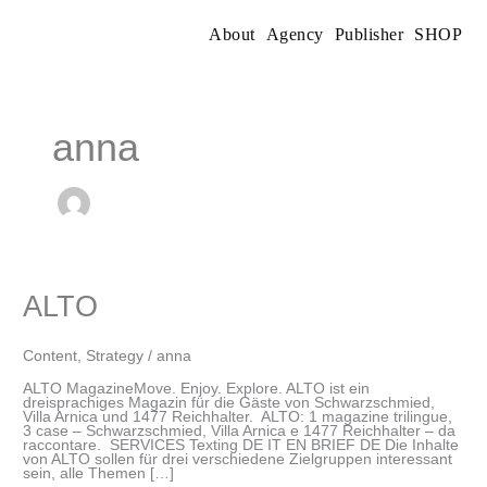
Skip
to
About
Agency
Publisher
SHOP
content
anna
ALTO
ALTO
Content
,
Strategy
/
anna
ALTO MagazineMove. Enjoy. Explore. ALTO ist ein
dreisprachiges Magazin für die Gäste von Schwarzschmied,
Villa Arnica und 1477 Reichhalter. ALTO: 1 magazine trilingue,
3 case – Schwarzschmied, Villa Arnica e 1477 Reichhalter – da
raccontare. SERVICES Texting DE IT EN BRIEF DE Die Inhalte
von ALTO sollen für drei verschiedene Zielgruppen interessant
sein, alle Themen […]