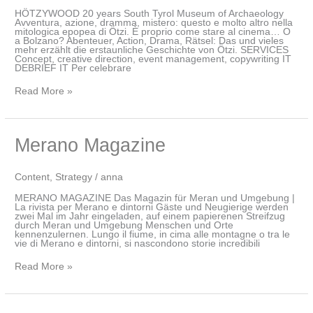
HÖTZYWOOD 20 years South Tyrol Museum of Archaeology
Avventura, azione, dramma, mistero: questo e molto altro nella
mitologica epopea di Ötzi. È proprio come stare al cinema… O
a Bolzano? Abenteuer, Action, Drama, Rätsel: Das und vieles
mehr erzählt die erstaunliche Geschichte von Ötzi. SERVICES
Concept, creative direction, event management, copywriting IT
DEBRIEF IT Per celebrare
Read More »
Merano
Merano Magazine
Magazine
Content
,
Strategy
/
anna
MERANO MAGAZINE Das Magazin für Meran und Umgebung |
La rivista per Merano e dintorni Gäste und Neugierige werden
zwei Mal im Jahr eingeladen, auf einem papierenen Streifzug
durch Meran und Umgebung Menschen und Orte
kennenzulernen. Lungo il fiume, in cima alle montagne o tra le
vie di Merano e dintorni, si nascondono storie incredibili
Read More »
franzmagazine