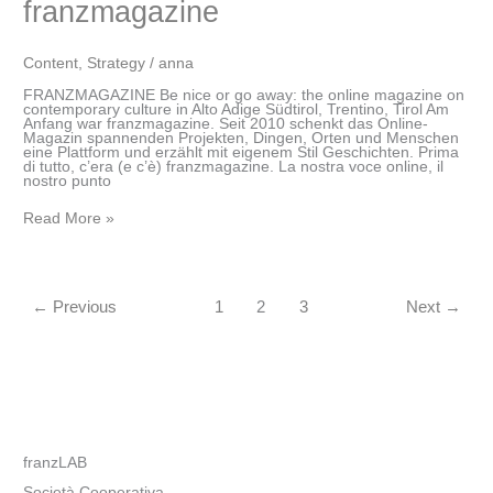
franzmagazine
Content
,
Strategy
/
anna
FRANZMAGAZINE Be nice or go away: the online magazine on
contemporary culture in Alto Adige Südtirol, Trentino, Tirol Am
Anfang war franzmagazine. Seit 2010 schenkt das Online-
Magazin spannenden Projekten, Dingen, Orten und Menschen
eine Plattform und erzählt mit eigenem Stil Geschichten. Prima
di tutto, c’era (e c’è) franzmagazine. La nostra voce online, il
nostro punto
Read More »
←
Previous
1
2
3
Next
→
franzLAB
Società Cooperativa