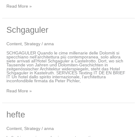
Read More »
Schgaguler
Schgaguler
Content
,
Strategy
/
anna
SCHGAGULER Quando le cime millenarie delle Dolomiti si
specchiano nell’architettura più contemporanea, solo allora
siete arrivati all’Hotel Schgaguler a Castelrotto. Dort, wo sich
Tausende von Jahren und Dolomiten-Geschichten in
zeitgenössischer Architektur widerspiegeln, steht das Hotel
Schgaguler in Kastelruth. SERVICES Texting IT DE EN BRIEF
IT Un hotel dallo spirito internazionale, l’architettura
inconfondibile firmata da Peter Pichler,
Read More »
hefte
hefte
Content
,
Strategy
/
anna