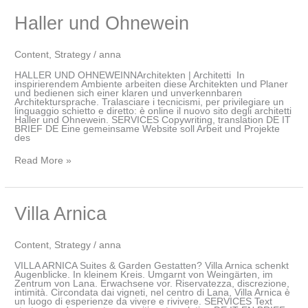
Haller
Haller und Ohnewein
und
Ohnewein
Content
,
Strategy
/
anna
HALLER UND OHNEWEINNArchitekten | Architetti In
inspirierendem Ambiente arbeiten diese Architekten und Planer
und bedienen sich einer klaren und unverkennbaren
Architektursprache. Tralasciare i tecnicismi, per privilegiare un
linguaggio schietto e diretto: è online il nuovo sito degli architetti
Haller und Ohnewein. SERVICES Copywriting, translation DE IT
BRIEF DE Eine gemeinsame Website soll Arbeit und Projekte
des
Read More »
Villa
Villa Arnica
Arnica
Content
,
Strategy
/
anna
VILLA ARNICA Suites & Garden Gestatten? Villa Arnica schenkt
Augenblicke. In kleinem Kreis. Umgarnt von Weingärten, im
Zentrum von Lana. Erwachsene vor. Riservatezza, discrezione,
intimità. Circondata dai vigneti, nel centro di Lana, Villa Arnica è
un luogo di esperienze da vivere e rivivere. SERVICES Text